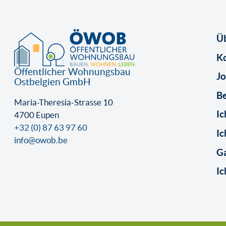
Ü
K
Öffentlicher Wohnungsbau
Jo
Ostbelgien GmbH
B
Maria-Theresia-Strasse 10
Ic
4700 Eupen
+32 (0) 87 63 97 60
Ic
info@owob.be
Ga
Ic