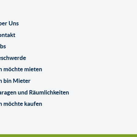
ber Uns
ontakt
bs
eschwerde
h möchte mieten
h bin Mieter
ragen und Räumlichkeiten
h möchte kaufen