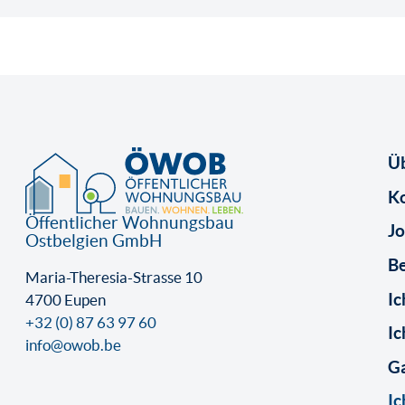
Ü
K
Öffentlicher Wohnungsbau
Jo
Ostbelgien GmbH
B
Maria-Theresia-Strasse 10
Ic
4700 Eupen
+32 (0) 87 63 97 60
Ic
info@owob.be
Ga
Ic