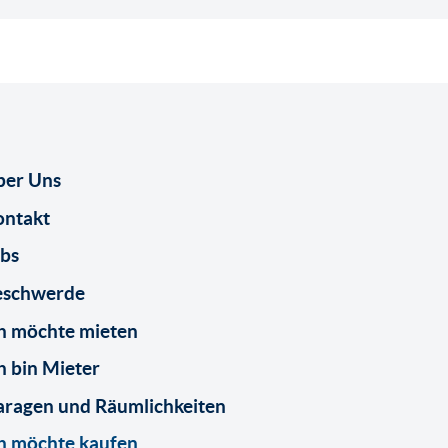
ber Uns
ontakt
bs
eschwerde
h möchte mieten
h bin Mieter
ragen und Räumlichkeiten
h möchte kaufen