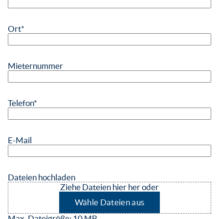
Ort
*
Mieternummer
Telefon
*
E-Mail
Dateien hochladen
Ziehe Dateien hier her oder
Wähle Dateien aus
Max. Dateigröße: 10 MB.