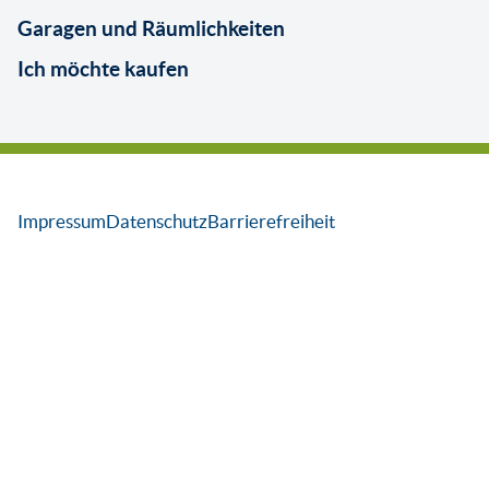
Garagen und Räumlichkeiten
Ich möchte kaufen
Impressum
Datenschutz
Barrierefreiheit
aria-
hidden=true